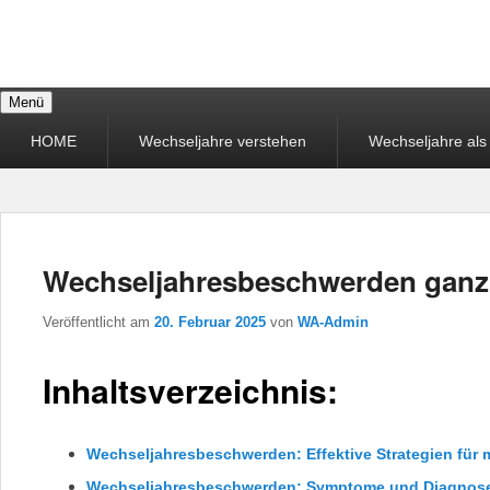
Wechseljahre
Menü
annehmen –
Primäres
HOME
Wechseljahre verstehen
Wechseljahre al
Menü
glücklicher leben
Wechseljahresbeschwerden ganzh
Veröffentlicht am
20. Februar 2025
von
WA-Admin
Inhaltsverzeichnis:
Wechseljahresbeschwerden: Effektive Strategien für
Wechseljahresbeschwerden: Symptome und Diagnos