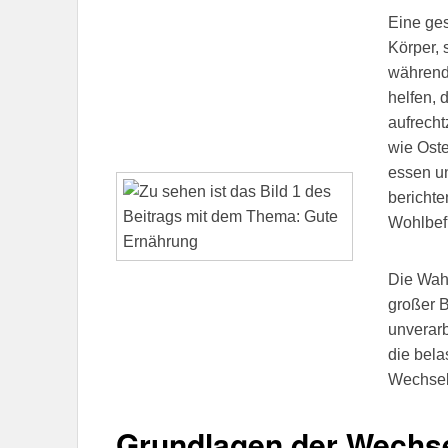
Eine ges
Körper,
während
helfen, 
aufrecht
wie Ost
essen un
berichte
Wohlbef
Die Wahl
großer B
unverarb
die bel
Wechselj
Grundlagen der Wechse