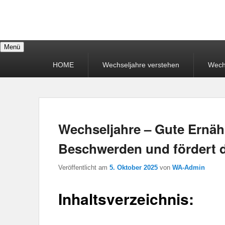
Wechseljahre an
Menü
Primäres
HOME
Wechseljahre verstehen
Wech
Menü
Wechseljahre – Gute Ernäh
Beschwerden und fördert 
Veröffentlicht am
5. Oktober 2025
von
WA-Admin
Inhaltsverzeichnis: