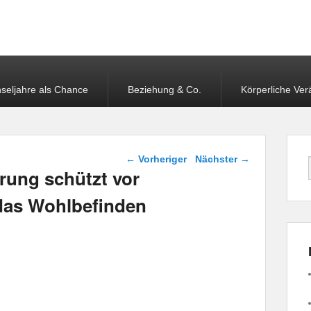
nehmen – glückliche
seljahre als Chance
Beziehung & Co.
Körperliche Ve
Beitragsnavigation
←
Vorheriger
Nächster
→
rung schützt vor
das Wohlbefinden