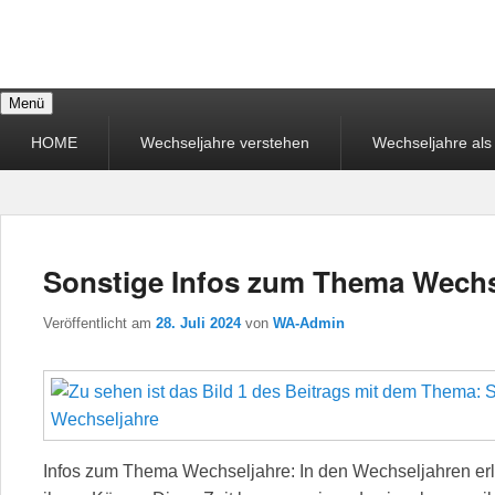
Wechseljahre
Menü
annehmen –
Primäres
HOME
Wechseljahre verstehen
Wechseljahre al
Menü
glücklicher leben
Sonstige Infos zum Thema Wechs
Veröffentlicht am
28. Juli 2024
von
WA-Admin
Infos zum Thema Wechseljahre: In den Wechseljahren er