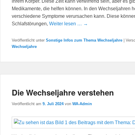
ihrem Körper. Diese Zeit kann verwirrend sein, aber es gi
Medikamente, die helfen können. In den Wechseljahren hö
verschiedene Symptome verursachen kann. Diese können 
Schlafstörungen,
Weiter lesen … →
Veröffentlicht unter
Sonstige Infos zum Thema Wechseljahre
|
Versc
Wechseljahre
Die Wechseljahre verstehen
Veröffentlicht am
9. Juli 2024
von
WA-Admin